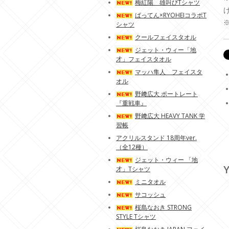
梅紅陽 雄叫びTシャツ
ばってん×RYOHEIコラボT
シャツ
クールフェイスタオル
ジェット・ウィー「地
才」フェイスタオル
マッハ隼人 フェイスタ
オル
野﨑広大 ポートレート
『重戦車』
野﨑広大 HEAVY TANK 学
習帳
アクリルスタンド 18周年ver.
（全12種）
ジェット・ウィー 「地
Y
才」Tシャツ
ミニタオル
サコッシュ
桜島なおき STRONG
STYLE Tシャツ