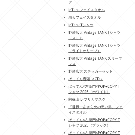
グ
JeTankフェイスタオル
罰天フェイスタオル
JeTank Tシャツ
野崎広大 Vintage TANK Tシャツ
（スミ）
野崎広大 Vintage TANK Tシャツ
（ライトオリーブ）
野崎広大 Vintage TANK スリーブ
レス
野崎広大 ステッカーセット
ばってん音頭 ＜CD＞
ばってん×左衛門×POP●COPY T
シャツ 2025（ホワイト）
阿蘇山 レプリカマスク
『世界一あきらめの悪い男』フェ
イスタオル
ばってん×左衛門×POP●COPY T
シャツ 2025（ブラック）
ばってん×左衛門×POP●COPY T