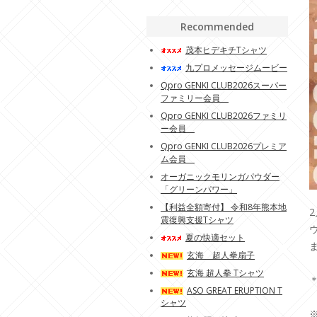
Recommended
茂本ヒデキチTシャツ
九プロメッセージムービー
Qpro GENKI CLUB2026スーパー
ファミリー会員
Qpro GENKI CLUB2026ファミリ
ー会員
Qpro GENKI CLUB2026プレミア
ム会員
オーガニックモリンガパウダー
「グリーンパワー」
【利益全額寄付】 令和8年熊本地
震復興支援Tシャツ
夏の快適セット
玄海 超人拳扇子
玄海 超人拳 Tシャツ
ASO GREAT ERUPTION T
シャツ