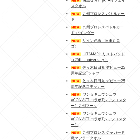
桜島なおき JAPAN フェイ
スタオル
九州プロレス バトルカー
ド
九州プロレスバトルカー
ド バインダー
サイン色紙（日田丸ロ
ゴ）
HITAMARU リストバンド
（25th anniversary）
佐々木日田丸 デビュー25
周年記念Tシャツ
佐々木日田丸 デビュー25
周年記念ステッカー
ワン☆キュウシュウ
×CONVICT コラボTシャツ（スタ
ー）九州マーク
ワン☆キュウシュウ
×CONVICT コラボTシャツ（スタ
ー）
九州プロレス ジャガード
織マフラータオル