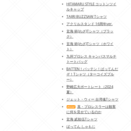
HITAMARU STYLE コットンツイ
ルキャップ
TAJIRI BUZZSAW Tシャツ
アクリルスタンド 16周年ver.
玄海 術(わざ)Tシャツ（ブラッ
ク）
玄海 術(わざ)Tシャツ（ホワイ
ト）
九州プロレス キャンバスマルチ
トートバッグ
BATTEN！バッテン！ばってんだ
ぞ！Tシャツ（ターコイズブル
ー）
野崎広大ポートレート（2024
夏）
ジェット・ウィー 台湾魂Tシャツ
真・プロレスラーは観客
に何を見せているのか
玄海 貳拾伍Tシャツ
ばってん しゃもじ