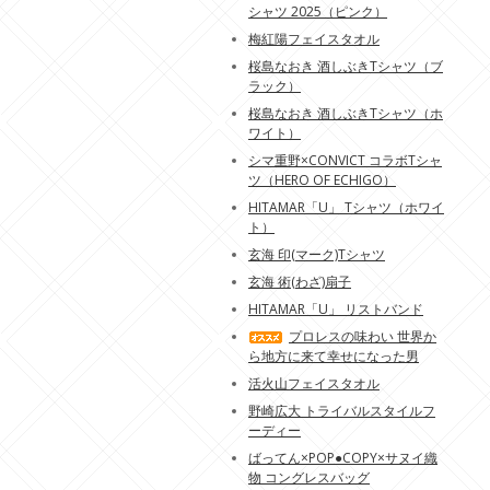
シャツ 2025（ピンク）
梅紅陽フェイスタオル
桜島なおき 酒しぶきTシャツ（ブ
ラック）
桜島なおき 酒しぶきTシャツ（ホ
ワイト）
シマ重野×CONVICT コラボTシャ
ツ（HERO OF ECHIGO）
HITAMAR「U」 Tシャツ（ホワイ
ト）
玄海 印(マーク)Tシャツ
玄海 術(わざ)扇子
HITAMAR「U」 リストバンド
プロレスの味わい 世界か
ら地方に来て幸せになった男
活火山フェイスタオル
野崎広大 トライバルスタイルフ
ーディー
ばってん×POP●COPY×サヌイ織
物 コングレスバッグ