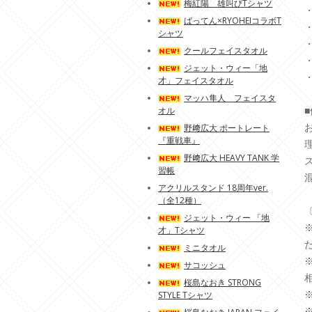
梅紅陽 雄叫びTシャツ
ばってん×RYOHEIコラボT
・
シャツ
クールフェイスタオル
ジェット・ウィー「地
才」フェイスタオル
マッハ隼人 フェイスタ
オル
野﨑広大 ポートレート
『重戦車』
野﨑広大 HEAVY TANK 学
習帳
アクリルスタンド 18周年ver.
（全12種）
ジェット・ウィー 「地
才」Tシャツ
ミニタオル
サコッシュ
桜島なおき STRONG
STYLE Tシャツ