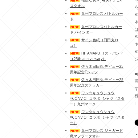
桜島なおき JAPAN フェイ
スタオル
九州プロレス バトルカー
ド
九州プロレスバトルカー
ド バインダー
サイン色紙（日田丸ロ
ゴ）
HITAMARU リストバンド
（25th anniversary）
佐々木日田丸 デビュー25
周年記念Tシャツ
佐々木日田丸 デビュー25
周年記念ステッカー
ワン☆キュウシュウ
×CONVICT コラボTシャツ（スタ
T
ー）九州マーク
ワン☆キュウシュウ
×CONVICT コラボTシャツ（スタ
ー）
九州プロレス ジャガード
織マフラータオル