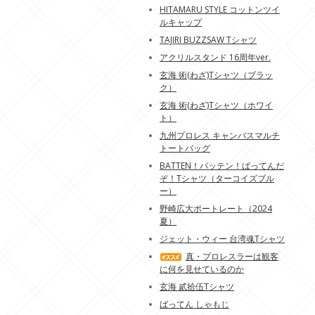
HITAMARU STYLE コットンツイ
ルキャップ
TAJIRI BUZZSAW Tシャツ
アクリルスタンド 16周年ver.
玄海 術(わざ)Tシャツ（ブラッ
ク）
玄海 術(わざ)Tシャツ（ホワイ
ト）
九州プロレス キャンバスマルチ
トートバッグ
BATTEN！バッテン！ばってんだ
ぞ！Tシャツ（ターコイズブル
ー）
野崎広大ポートレート（2024
夏）
ジェット・ウィー 台湾魂Tシャツ
真・プロレスラーは観客
に何を見せているのか
玄海 貳拾伍Tシャツ
ばってん しゃもじ