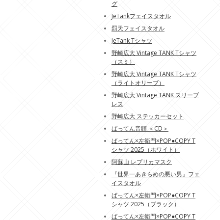
グ
JeTankフェイスタオル
罰天フェイスタオル
JeTank Tシャツ
野崎広大 Vintage TANK Tシャツ
（スミ）
野崎広大 Vintage TANK Tシャツ
（ライトオリーブ）
野崎広大 Vintage TANK スリーブ
レス
野崎広大 ステッカーセット
ばってん音頭 ＜CD＞
ばってん×左衛門×POP●COPY T
シャツ 2025（ホワイト）
阿蘇山 レプリカマスク
『世界一あきらめの悪い男』フェ
イスタオル
ばってん×左衛門×POP●COPY T
シャツ 2025（ブラック）
ばってん×左衛門×POP●COPY T