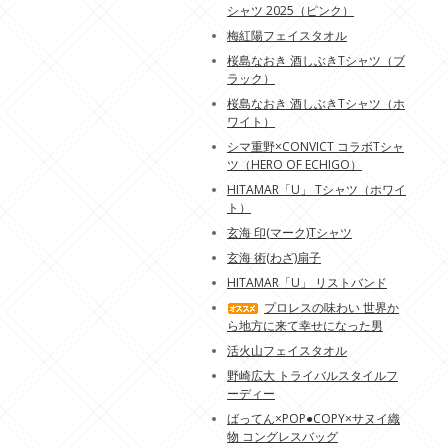
シャツ 2025（ピンク）
梅紅陽フェイスタオル
桜島なおき 酒しぶきTシャツ（ブ
ラック）
桜島なおき 酒しぶきTシャツ（ホ
ワイト）
シマ重野×CONVICT コラボTシャ
ツ（HERO OF ECHIGO）
HITAMAR「U」 Tシャツ（ホワイ
ト）
玄海 印(マーク)Tシャツ
玄海 術(わざ)扇子
HITAMAR「U」 リストバンド
プロレスの味わい 世界か
ら地方に来て幸せになった男
活火山フェイスタオル
野崎広大 トライバルスタイルフ
ーディー
ばってん×POP●COPY×サヌイ織
物 コングレスバッグ