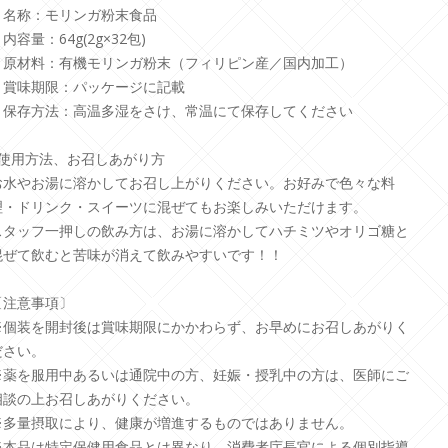
・名称：モリンガ粉末食品
内容量：64g(2g×32包)
・原材料：有機モリンガ粉末（フィリピン産／国内加工）
・賞味期限：パッケージに記載
・保存方法：高温多湿をさけ、常温にて保存してください
■使用方法、お召しあがり方
お水やお湯に溶かしてお召し上がりください。お好みで色々な料
理・ドリンク・スイーツに混ぜてもお楽しみいただけます。
スタッフ一押しの飲み方は、お湯に溶かしてハチミツやオリゴ糖と
混ぜて飲むと苦味が消えて飲みやすいです！！
〔注意事項〕
※個装を開封後は賞味期限にかかわらず、お早めにお召しあがりく
ださい。
※薬を服用中あるいは通院中の方、妊娠・授乳中の方は、医師にご
相談の上お召しあがりください。
※多量摂取により、健康が増進するものではありません。
※本品は特定保健用食品とは異なり、消費者庁長官による個別指導