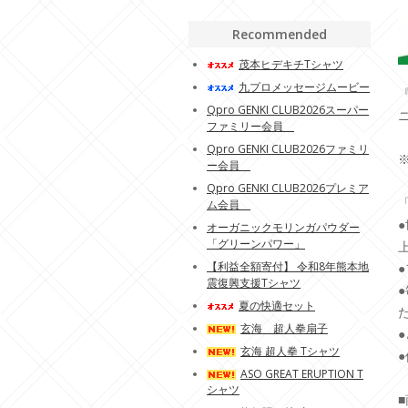
Recommended
茂本ヒデキチTシャツ
九プロメッセージムービー
Qpro GENKI CLUB2026スーパー
ファミリー会員
Qpro GENKI CLUB2026ファミリ
ー会員
Qpro GENKI CLUB2026プレミア
ム会員
オーガニックモリンガパウダー
「グリーンパワー」
【利益全額寄付】 令和8年熊本地
震復興支援Tシャツ
夏の快適セット
玄海 超人拳扇子
玄海 超人拳 Tシャツ
ASO GREAT ERUPTION T
シャツ